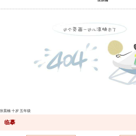
张晨楠 十岁 五年级
临摹