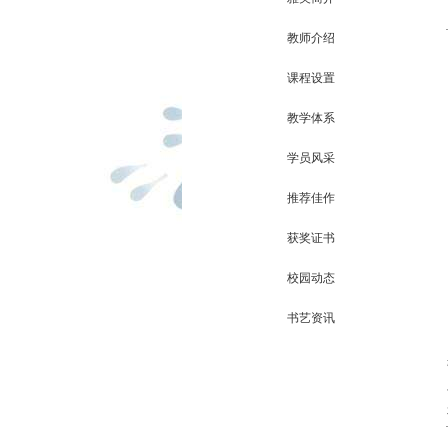
教师介绍
课程设置
教学体系
学员风采
推荐佳作
获奖证书
校园动态
书艺资讯