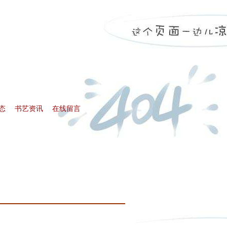
态
书艺资讯
在线留言