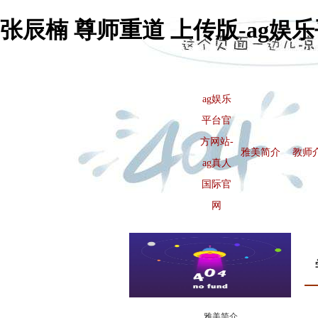
张辰楠 尊师重道 上传版-ag娱
ag娱乐
平台官
方网站-
雅美简介
教师
ag真人
国际官
网
雅美简介