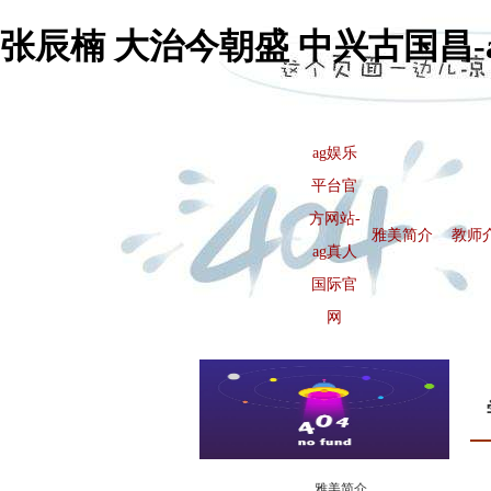
张辰楠 大治今朝盛 中兴古国昌
ag娱乐
平台官
方网站-
雅美简介
教师
ag真人
国际官
网
雅美简介