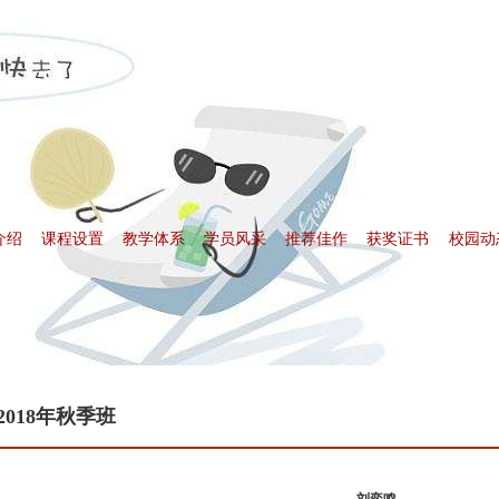
介绍
课程设置
教学体系
学员风采
推荐佳作
获奖证书
校园动
2018年秋季班
刘奕鸣