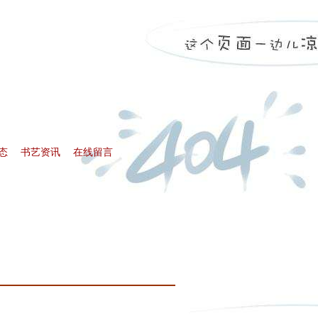
态
书艺资讯
在线留言