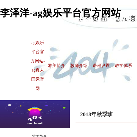
李泽洋-ag娱乐平台官方网站
ag娱乐
平台官
方网站-
雅美简介
教师介绍
课程设置
教学体系
ag真人
国际官
网
2018年秋季班
雅美简介