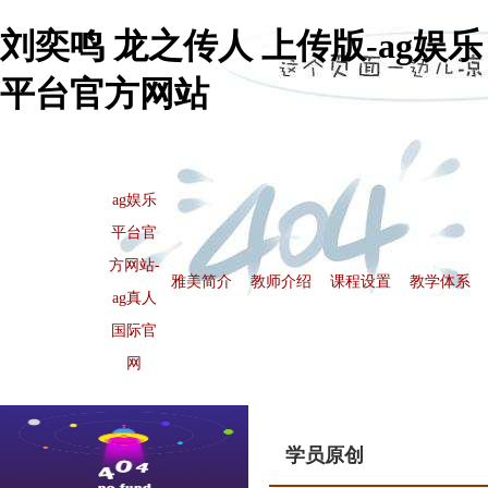
刘奕鸣 龙之传人 上传版-ag娱乐
平台官方网站
ag娱乐
平台官
方网站-
雅美简介
教师介绍
课程设置
教学体系
ag真人
国际官
网
学员原创