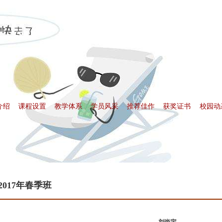
介绍
课程设置
教学体系
学员风采
推荐佳作
获奖证书
校园动
2017年春季班
刘尚宇