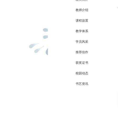
教师介绍
课程设置
教学体系
学员风采
推荐佳作
获奖证书
校园动态
书艺资讯