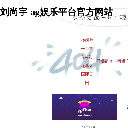
刘尚宇-ag娱乐平台官方网站
ag娱乐
平台官
方网站-
雅美简介
教师
ag真人
国际官
网
雅美简介