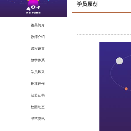
学员原创
雅美简介
教师介绍
课程设置
教学体系
学员风采
推荐佳作
获奖证书
校园动态
书艺资讯