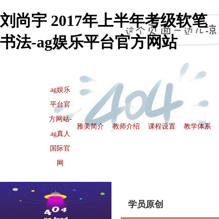
刘尚宇 2017年上半年考级软笔
书法-ag娱乐平台官方网站
ag娱乐
平台官
方网站-
雅美简介
教师介绍
课程设置
教学体系
ag真人
国际官
网
学员原创