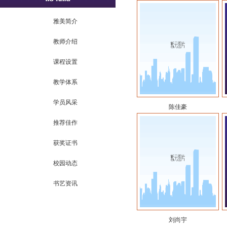
雅美简介
教师介绍
课程设置
教学体系
学员风采
陈佳豪
推荐佳作
获奖证书
校园动态
书艺资讯
刘尚宇