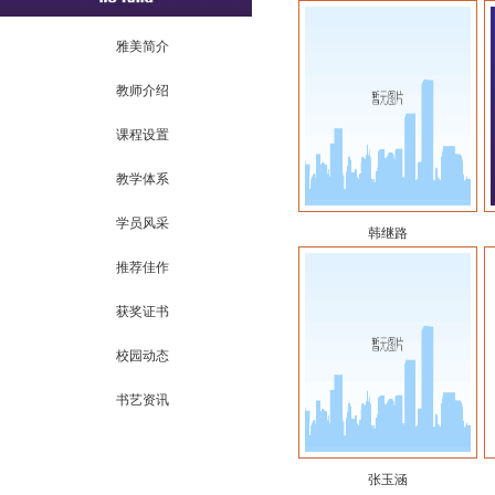
雅美简介
教师介绍
课程设置
教学体系
学员风采
韩继路
推荐佳作
获奖证书
校园动态
书艺资讯
张玉涵