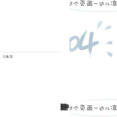
 12条/页