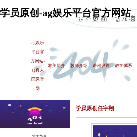
学员原创-ag娱乐平台官方网站
ag娱乐
平台官
方网站-
雅美简介
教师介绍
课程设置
教学体系
ag真人
国际官
网
学员原创任宇翔
雅美简介