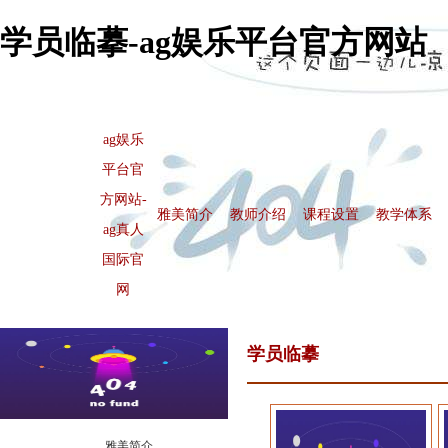
学员临摹-ag娱乐平台官方网站
ag娱乐
平台官
方网站-
雅美简介
教师介绍
课程设置
教学体系
ag真人
国际官
网
学员临摹
雅美简介