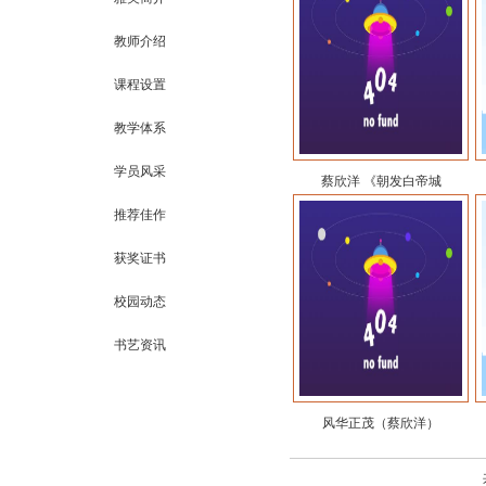
教师介绍
课程设置
教学体系
学员风采
蔡欣洋 《朝发白帝城
推荐佳作
获奖证书
校园动态
书艺资讯
风华正茂（蔡欣洋）