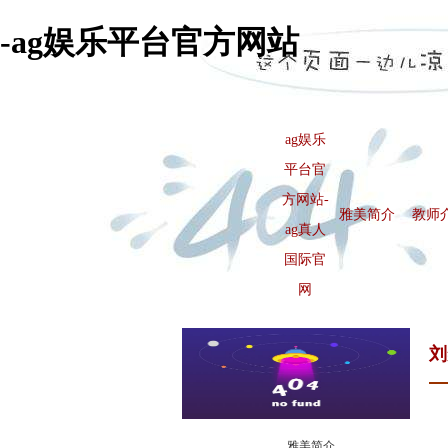
-ag娱乐平台官方网站
ag娱乐
平台官
方网站-
雅美简介
教师
ag真人
国际官
网
刘
雅美简介