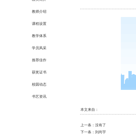
教师介绍
课程设置
教学体系
学员风采
推荐佳作
获奖证书
校园动态
书艺资讯
本文来自：
上一条：没有了
下一条：
刘尚宇