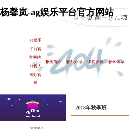
杨馨岚-ag娱乐平台官方网站
ag娱乐
平台官
方网站-
雅美简介
教师介绍
课程设置
教学体系
ag真人
国际官
网
2018年秋季班
雅美简介