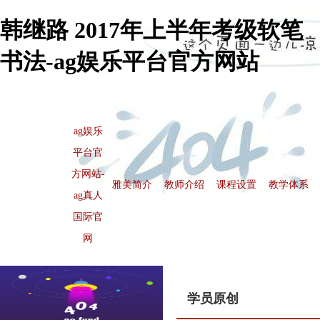
韩继路 2017年上半年考级软笔
书法-ag娱乐平台官方网站
ag娱乐
平台官
方网站-
雅美简介
教师介绍
课程设置
教学体系
ag真人
国际官
网
学员原创