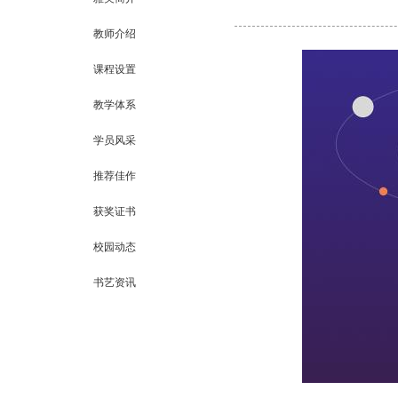
教师介绍
课程设置
教学体系
学员风采
推荐佳作
获奖证书
校园动态
书艺资讯