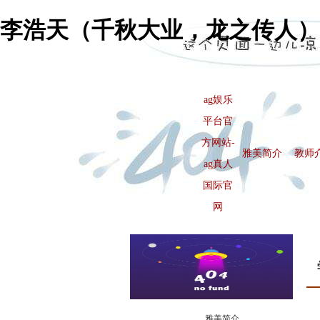
李浩天（千秋大业，龙之传人）
ag娱乐
平台官
方网站-
雅美简介
教师
ag真人
国际官
网
雅美简介