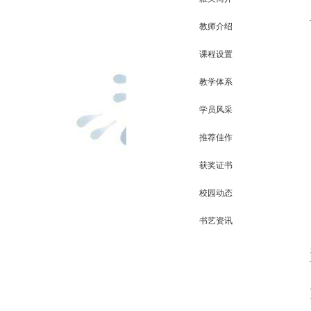
教师介绍
课程设置
教学体系
学员风采
推荐佳作
获奖证书
校园动态
书艺资讯