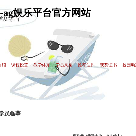
-ag娱乐平台官方网站
介绍
课程设置
教学体系
学员风采
推荐佳作
获奖证书
校园动
学员临摹
李浩天（千秋大业，龙之传人）