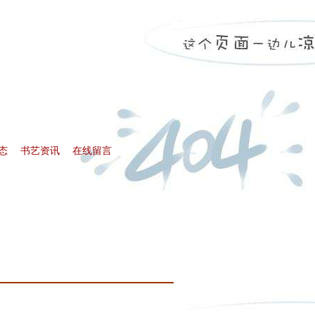
态
书艺资讯
在线留言