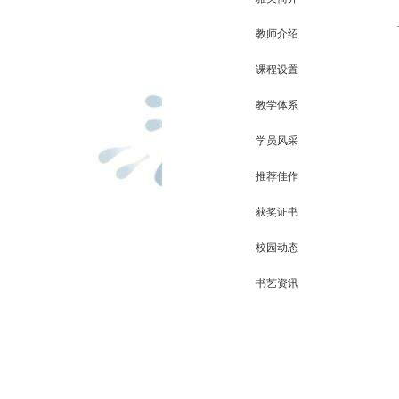
教师介绍
课程设置
教学体系
学员风采
推荐佳作
获奖证书
校园动态
书艺资讯