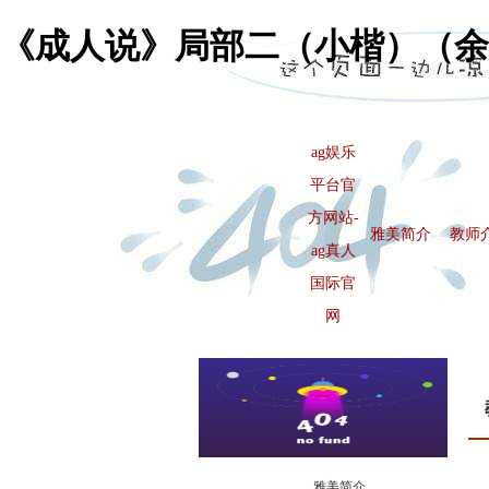
《成人说》局部二（小楷）（余
ag娱乐
平台官
方网站-
雅美简介
教师
ag真人
国际官
网
雅美简介