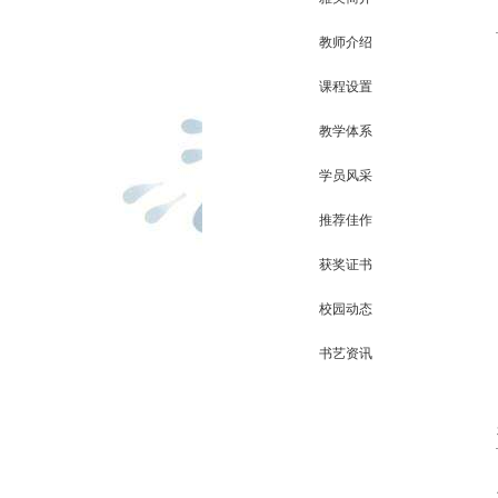
教师介绍
课程设置
教学体系
学员风采
推荐佳作
获奖证书
校园动态
书艺资讯