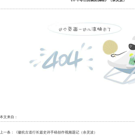
本文来自：
上一条：
《徽杭古道行长篇史诗手稿创作视频题记（余灵波）