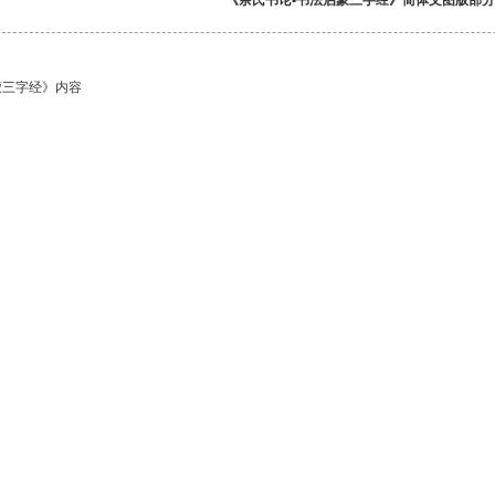
蒙三字经》内容